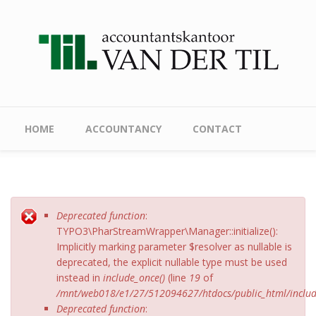
Skip to main content
Main menu
HOME
ACCOUNTANCY
CONTACT
Deprecated function
:
Error message
TYPO3\PharStreamWrapper\Manager::initialize():
Implicitly marking parameter $resolver as nullable is
deprecated, the explicit nullable type must be used
instead in
include_once()
(line
19
of
/mnt/web018/e1/27/512094627/htdocs/public_html/include
Deprecated function
: